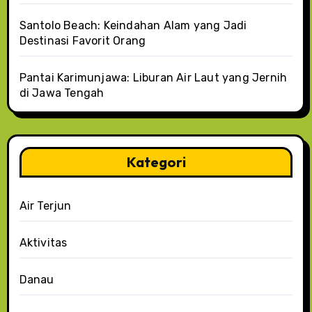
Santolo Beach: Keindahan Alam yang Jadi
Destinasi Favorit Orang
Pantai Karimunjawa: Liburan Air Laut yang Jernih
di Jawa Tengah
Kategori
Air Terjun
Aktivitas
Danau