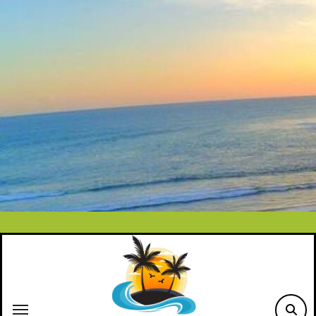
Skip
to
content