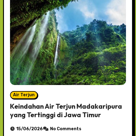
Air Terjun
Keindahan Air Terjun Madakaripura
yang Tertinggi di Jawa Timur
15/06/2026
No Comments